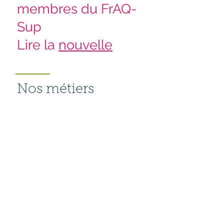
membres du FrAQ-
Sup
Lire la
nouvelle
Nos métiers
Assurance Qualité
Enseignement supérieur
Evaluation
Etudes
Accréditation
Echange de bonnes
pratiques
Amélioration Continue