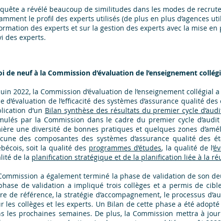
nquête a révélé beaucoup de similitudes dans les modes de recrute
amment le profil des experts utilisés (de plus en plus d’agences util
formation des experts et sur la gestion des experts avec la mise en p
vi des experts.
i de neuf à la Commission d’évaluation de l’enseignement collégi
juin 2022, la Commission d’évaluation de l’enseignement collégial a
le d’évaluation de l’efficacité des systèmes d’assurance qualité des
lication d’un
Bilan synthèse des résultats du premier cycle d’audi
mulés par la Commission dans le cadre du premier cycle d’audit 
ière une diversité de bonnes pratiques et quelques zones d’amélio
cune des composantes des systèmes d’assurance qualité des éta
bécois, soit la qualité des
programmes d’études
, la qualité de l’
év
lité de la
planification stratégique et de la planification liée à la ré
Commission a également terminé la phase de validation de son deu
phase de validation a impliqué trois collèges et a permis de cib
re de référence, la stratégie d’accompagnement, le processus d’au
r les collèges et les experts. Un Bilan de cette phase a été adopt
s les prochaines semaines. De plus, la Commission mettra à jour 