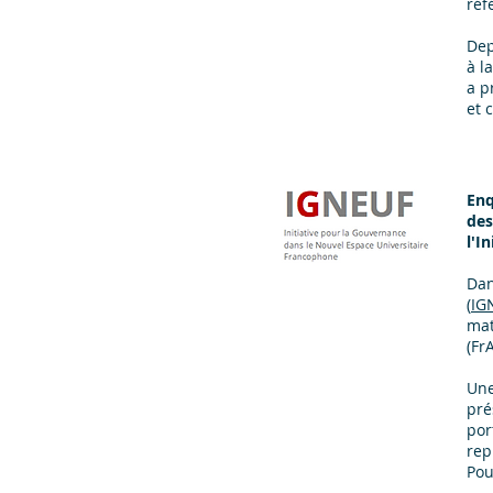
réf
Dep
à l
a p
et 
Enq
des
l'I
Dan
(
IG
mat
(Fr
Une
pré
por
rep
Pou