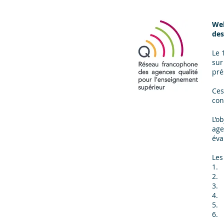
Web
des
Le 
sur
pré
Ces
con
L’o
age
éva
Les
1. 
2. 
3. 
4. 
5. 
6. 