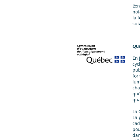
L’e
not
la 
sui
Quo
En 
cyc
pub
for
lum
cha
qué
qua
La 
La 
cad
pou
dan