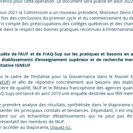
érence pour cette opération. Le document sera publié en août 202
uis 2021 la Commission a un nouveau président, Monsieur Denis Ro
a fois des conclusions du premier cycle et du commencement du d
ris compte des préoccupations des collèges québécois et des chan
ce dans le respect des bonnes pratiques reconnues à l’international
uête de l’AUF et de FrAQ-Sup sur les pratiques et besoins en 
 établissements d’enseignement supérieur et de recherche me
nitiative IGNEUF
s le cadre de l’Initiative pour la Gouvernance dans le Nouvel 
NEUF
) et afin de répondre concrètement aux besoins des étab
ière de qualité, l’AUF et le Réseau francophone des agences qual
AQ-Sup) ont lancé en avril 2019 une enquête destinée aux 909 me
 première analyse des résultats, synthétisée dans le diaporama 
senter les principaux constats et tendances. Cependant, il est im
tent sur un échantillon d’établissements qui ne peut pas ê
résentatif des membres de l’AUF.
r accéder au diaporama,
cliquez-ici.